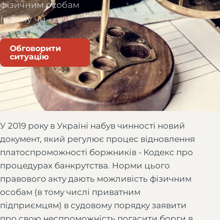
фізичним особам
(в тому чи
Обговорити
ситуацію
У 2019 року в Україні набув чинності новий
документ, який регулює процес відновлення
платоспроможності боржників - Кодекс про
процедурах банкрутства. Норми цього
правового акту дають можливість фізичним
особам (в тому числі приватним
підприємцям) в судовому порядку заявити
про свою неспроможність погасити борги в