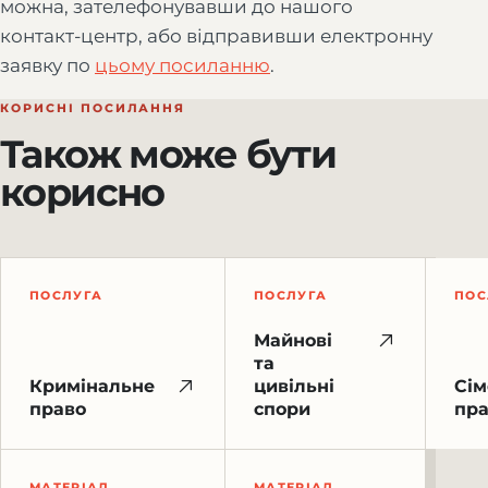
можна, зателефонувавши до нашого
контакт-центр, або відправивши електронну
заявку по
цьому посиланню
.
КОРИСНІ ПОСИЛАННЯ
Також може бути
корисно
ПОСЛУГА
ПОСЛУГА
ПОС
Майнові
та
Кримінальне
цивільні
Сім
право
спори
пр
МАТЕРІАЛ
МАТЕРІАЛ