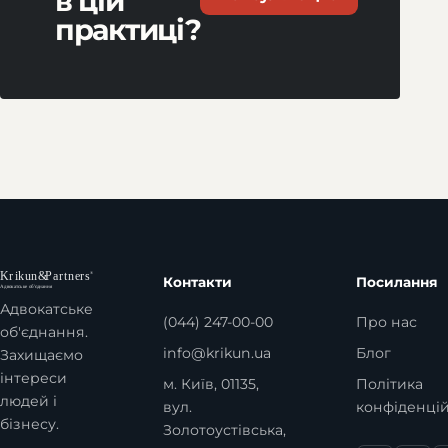
в цій
практиці?
Контакти
Посилання
Адвокатське
(044) 247-00-00
Про нас
об'єднання.
info@krikun.ua
Блог
Захищаємо
інтереси
м. Київ, 01135,
Політика
людей і
вул.
конфіденцій
бізнесу.
Золотоустівська,