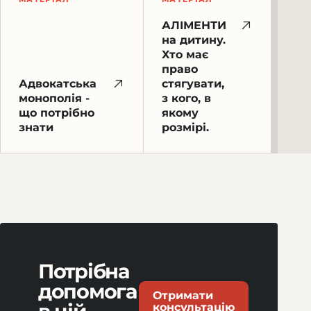
АЛІМЕНТИ
на дитину.
Хто має
право
Адвокатська
стягувати,
монополія -
з кого, в
що потрібно
якому
знати
розмірі.
Потрібна
допомога
Отримати
консультацію