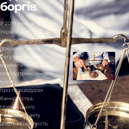
боргів
У 2019 року в
Україні набув
чинності новий
документ, який
регулює процес
відновлення
платоспроможності
боржників - Кодекс
про процедурах
банкрутства.
Норми цього
правового акту
дають можливість