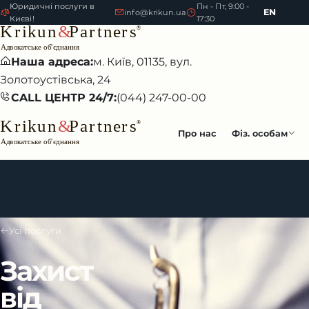
Юридичні послуги в
Пн - Пт, 9:00 -
EN
info@krikun.ua
Києві!
17:30
Наша адреса:
м. Київ, 01135, вул.
Золотоустівська, 24
CALL ЦЕНТР 24/7:
(044) 247-00-00
Про нас
Фіз. особам
Усі послуги
Захист
від