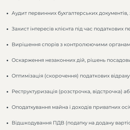
Аудит первинних бухгалтерських документів, з
Захист інтересів клієнта під час податкових 
Вирішення спорів з контролюючими органа
Оскарження незаконних дій, рішень посадови
Оптимізація (скорочення) податкових відрах
Реструктуризація (розстрочка, відстрочка) а
Оподаткування майна і доходів приватних осіб
Відшкодування ПДВ (податку на додану вартіс