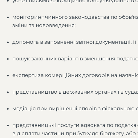
усне і письмове юридичне консультування в с
моніторинг чинного законодавства по обов'я
зміни та нововведення;
допомога в заповненні звітної документації, її 
пошук законних варіантів зменшення податк
експертиза комерційних договорів на наявніс
представництво в державних органах і в судах 
медіація при вирішенні спорів з фіскальною
представницькі послуги адвоката по податках 
від сплати частини прибутку до бюджету, аб