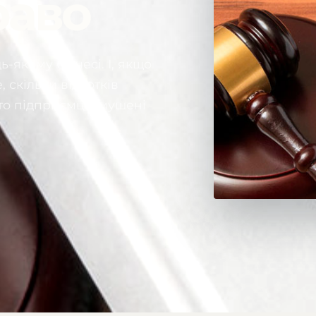
раво
ь-якому бізнесі. І, якщо
 скільки відсотків
 то підприємці змушені