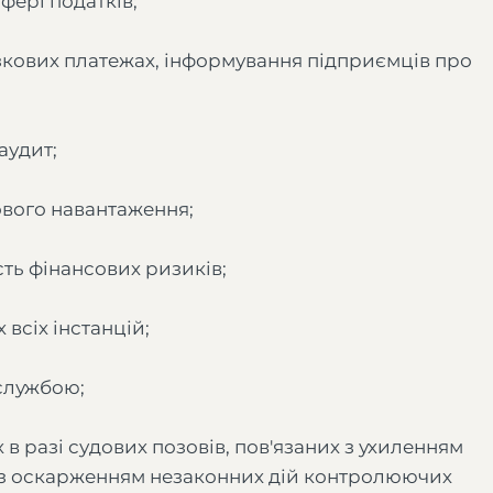
фері податків;
зкових платежах, інформування підприємців про
аудит;
ового навантаження;
ть фінансових ризиків;
всіх інстанцій;
 службою;
в разі судових позовів, пов'язаних з ухиленням
о з оскарженням незаконних дій контролюючих