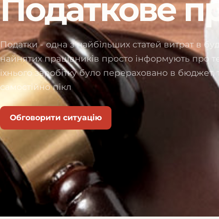
Податкове п
Податки - одна з найбільших статей витрат в буд
найнятих працівників просто інформують про те,
їхнього заробітку було перераховано в бюджет,
самостійно пікл
Обговорити ситуацію