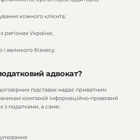
вання кожного клієнта;
х регіонах України;
 і великого бізнесу.
податковий адвокат?
договірних підставах надає приватним
івникам компаній інформаційно-правовий
х з податками, а саме:
анулювання