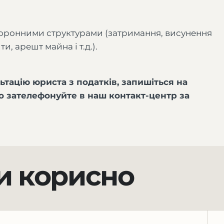
хоронними структурами (затримання, висунення
и, арешт майна і т.д.).
тацію юриста з податків, запишіться на
бо зателефонуйте в наш контакт-центр за
и корисно