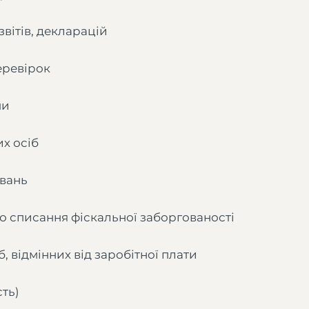
вітів, декларацій
перевірок
ми
х осіб
увань
бо списання фіскальної заборгованості
, відмінних від заробітної плати
ть)